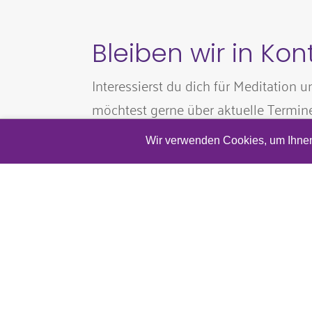
Bleiben wir in Kon
Interessierst du dich für Meditation u
möchtest gerne über aktuelle Termin
Neuigkeiten informiert werden? Dan
Wir verwenden Cookies, um Ihnen 
hinterlasse mir hier gerne deine E-Mai
©
2026
fokus meditation