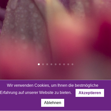
Wir verwenden Cookies, um Ihnen die bestmögliche
Bleiben wir in Kontakt!
Erfahrung auf unserer Website zu bieten.
Akzeptieren
Ablehnen
Interessierst du dich für Meditation und