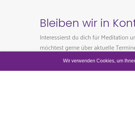
Bleiben wir in Kon
Interessierst du dich für Meditation u
möchtest gerne über aktuelle Termin
Neuigkeiten informiert werden? Dan
Wir verwenden Cookies, um Ihnen 
hinterlasse mir hier gerne deine E-Mai
©
2026
fokus meditation