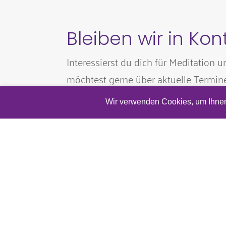
Bleiben wir in Kon
Interessierst du dich für Meditation u
möchtest gerne über aktuelle Termin
Neuigkeiten informiert werden? Dan
Wir verwenden Cookies, um Ihnen 
hinterlasse mir hier gerne deine E-Mai
©
2026
fokus meditation